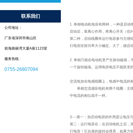
联系我们
1. 单相电动机电容有两种，一种是启
公司地址：
启动后，靠离心作用，将离心开关（也
广东省深圳市南山区
第二种，启动线圈串运行电容参与主绕
行电容应按功率大小确定。大了，烧启动
前海路丽湾大厦A座1123室
服务热线 :
2. 单相只能在电动机里产生脉动磁场
一个旋转磁场。运用电容电压不能跃变
0755-26807094
交流电加在电感线圈上，电感中电流的相
单相交流感应电机有两个线圈：主线圈
中电流的相位就不一样。
3----第一：加启动电容的作用是让
第二：运行电容在；在启动电机之后，
行电容！它自身的旋转会维系，如果力